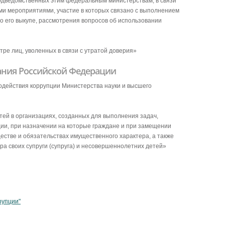
одведомственных этим федеральным министерствам, в связи
и мероприятиями, участие в которых связано с выполнением
о его выкупе, рассмотрения вопросов об использовании
тре лиц, уволенных в связи с утратой доверия»
ания Российской Федерации
действия коррупции Министерства науки и высшего
ей в организациях, созданных для выполнения задач,
ии, при назначении на которые граждане и при замещении
естве и обязательствах имущественного характера, а также
ра своих супруги (супруга) и несовершеннолетних детей»
рупции"