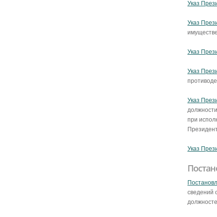
Указ През
Указ През
имуществе
Указ През
Указ През
противоде
Указ През
должности
при испол
Президент
Указ През
Постан
Постановл
сведений 
должносте