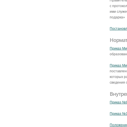
Правитель
с протоко
ими служе
подарка»
Постановл
Нормат
Приказ Ми
образован
Приказ Ми
поставлен
которых р
сведения 
Внутре
Приказ №8
Приказ №1
Положение