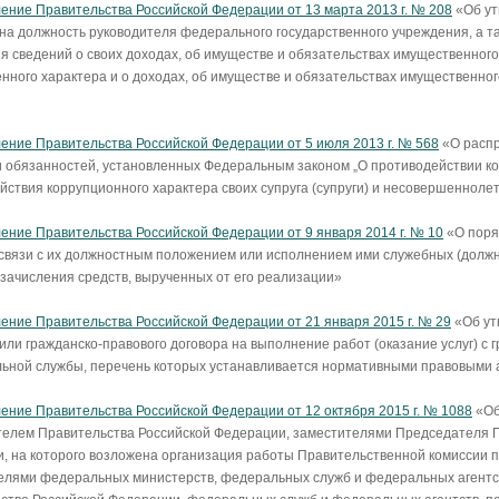
ение Правительства Российской Федерации от 13 марта 2013 г. № 208
«Об ут
 на должность руководителя федерального государственного учреждения, а 
я сведений о своих доходах, об имуществе и обязательствах имущественного 
нного характера и о доходах, об имуществе и обязательствах имущественного
ение Правительства Российской Федерации от 5 июля 2013 г. № 568
«О распр
и обязанностей, установленных Федеральным законом „О противодействии к
йствия коррупционного характера своих супруга (супруги) и несовершенноле
ение Правительства Российской Федерации от 9 января 2014 г. № 10
«О поря
 связи с их должностным положением или исполнением ими служебных (должн
и зачисления средств, вырученных от его реализации»
ение Правительства Российской Федерации от 21 января 2015 г. № 29
«Об ут
 или гражданско-правового договора на выполнение работ (оказание услуг) 
ьной службы, перечень которых устанавливается нормативными правовыми 
ение Правительства Российской Федерации от 12 октября 2015 г. № 1088
«Об
елем Правительства Российской Федерации, заместителями Председателя П
, на которого возложена организация работы Правительственной комиссии п
елями федеральных министерств, федеральных служб и федеральных агентст