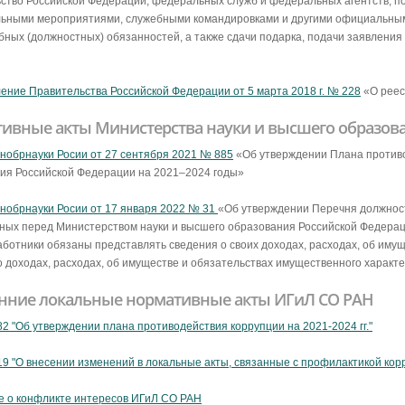
ство Российской Федерации, федеральных служб и федеральных агентств, п
льными мероприятиями, служебными командировками и другими официальным
бных (должностных) обязанностей, а также сдачи подарка, подачи заявления 
ение Правительства Российской Федерации от 5 марта 2018 г. № 228
«О реес
ивные акты Министерства науки и высшего образов
нобрнауки Росии от 27 сентября 2021 № 885
«Об утверждении Плана противо
ия Российской Федерации на 2021–2024 годы»
нобрнауки Росии от 17 января 2022 № 31
«Об утверждении Перечня должност
ных перед Министерством науки и высшего образования Российской Федерац
аботники обязаны представлять сведения о своих доходах, расходах, об имущ
о доходах, расходах, об имуществе и обязательствах имущественного характе
нние локальные нормативные акты ИГиЛ СО РАН
2 "Об утверждении плана противодействия коррупции на 2021-2024 гг."
9 "О внесении изменений в локальные акты, связанные с профилактикой кор
 о конфликте интересов ИГиЛ СО РАН