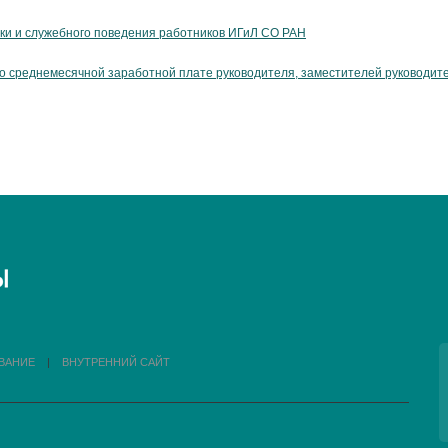
ики и служебного поведения работников ИГиЛ СО РАН
о среднемесячной заработной плате руководителя, заместителей руководите
ВАНИЕ
|
ВНУТРЕННИЙ САЙТ