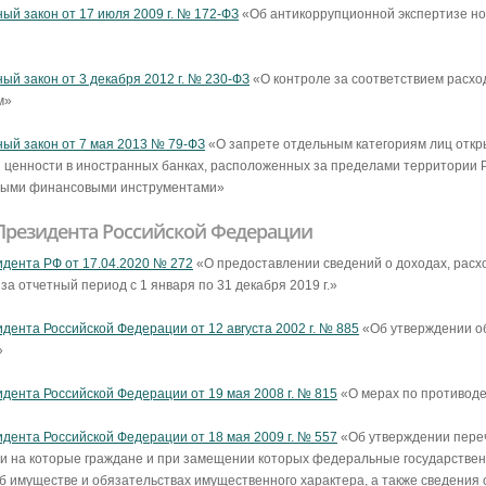
ый закон от 17 июля 2009 г. №
172-ФЗ
«Об антикоррупционной экспертизе но
ый закон от 3 декабря 2012 г. №
230-ФЗ
«О контроле за соответствием расхо
м»
ый закон от 7 мая 2013 №
79-ФЗ
«О запрете отдельным категориям лиц откры
и ценности в иностранных банках, расположенных за пределами территории Р
ными финансовыми инструментами»
Президента Российской Федерации
идента РФ от 17.04.2020 № 272
«О предоставлении сведений о доходах, расх
за отчетный период с 1 января по 31 декабря 2019 г.»
идента Российской Федерации от 12 августа 2002 г. № 885
«Об утверждении о
»
идента Российской Федерации от 19 мая 2008 г. № 815
«О мерах по противод
идента Российской Федерации от 18 мая 2009 г. № 557
«Об утверждении переч
и на которые граждане и при замещении которых федеральные государствен
об имуществе и обязательствах имущественного характера, а также сведения