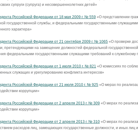
 своих супруги (супруга) и несовершеннолетних детей»
идента Российской Федерации от 18 мая 2009 г. № 559
«О представлении гра
ой государственной службы, и федеральными государственными служащими с
нного характера»
идента Российской Федерации от 21 сентября 2009 г. № 1065
«О проверке дос
и, претендующими на замещение должностей федеральной государственной
ния федеральными государственными служащими требований к служебному
идента Российской Федерации от 1 июля 2010 г. № 821
«О комиссиях по собл
венных служащих и урегулированию конфликта интересов»
идента Российской Федерации от 21 июля 2010 г. № 925
«О мерах по реализа
одействии коррупции»
идента Российской Федерации от 2 апреля 2013 г. № 309
«О мерах по реализ
одействии коррупции»
идента Российской Федерации от 2 апреля 2013 г. № 310
«О мерах по реализа
тствием расходов лиц, замещающих государственные должности, и иных лиц 