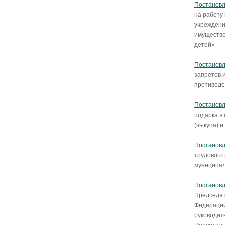
Постановл
на работу
учреждени
имуществе
детей»
Постановл
запретов 
противоде
Постановл
подарка в
(выкупа) 
Постановл
трудового
муниципал
Постановл
Председат
Федерации
руководит