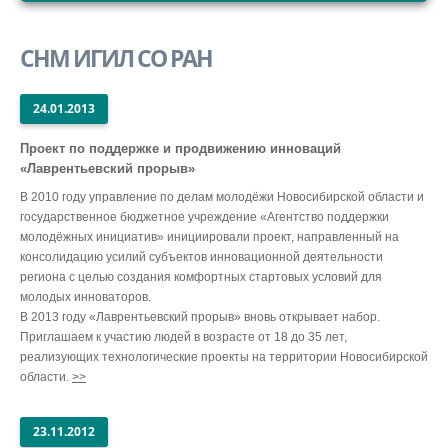
СТРУКТУРА
СНМ ИГИЛ СО РАН
НАУКА
ОБРАЗОВАНИЕ
24.01.2013
ВНУТРЕННИЙ САЙТ
Проект по поддержке и продвижению инноваций
«Лаврентьевский прорыв»
В 2010 году управление по делам молодёжи Новосибирской области и
государственное бюджетное учреждение «Агентство поддержки
молодёжных инициатив» инициировали проект, направленный на
консолидацию усилий субъектов инновационной деятельности
региона с целью создания комфортных стартовых условий для
молодых инноваторов.
В 2013 году «Лаврентьевский прорыв» вновь открывает набор.
Приглашаем к участию людей в возрасте от 18 до 35 лет,
реализующих технологические проекты на территории Новосибирской
области.
>>
23.11.2012