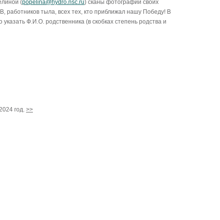
линой (
popelina@hydro.nsc.ru
) сканы фотографий своих
В, работников тыла, всех тех, кто приближал нашу Победу! В
указать Ф.И.О. родственника (в скобках степень родства и
2024 год.
>>