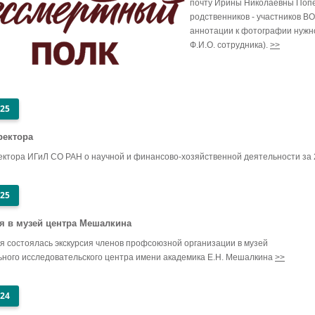
почту Ирины Николаевны Попе
родственников - участников ВО
аннотации к фотографии нужно 
Ф.И.О. сотрудника).
>>
025
ректора
ектора ИГиЛ СО РАН о научной и финансово-хозяйственной деятельности за 
025
я в музей центра Мешалкина
я состоялась экскурсия членов профсоюзной организации в музей
ного исследовательского центра имени академика Е.Н. Мешалкина
>>
024