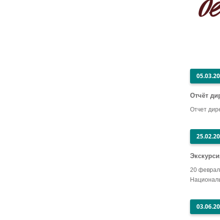
05.03.2
Отчёт ди
Отчет дир
25.02.2
Экскурси
20 феврал
Националь
03.06.2