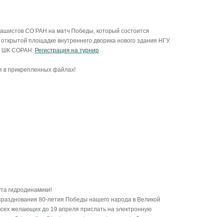
ашистов СО РАН на матч Победы, который состоится
 открытой площадке внутреннего дворика нового здания НГУ.
те ШК СОРАН:
Регистрация на турнир
 в прикрепленных файлах!
та гидродинамики!
 празднования 80-летия Победы нашего народа в Великой
всех желающих до 19 апреля прислать на электронную