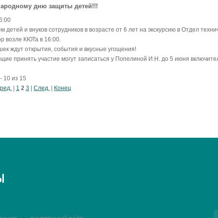
ародному дню защиты детей!!!
6:00
 детей и внуков сотрудников в возрасте от 6 лет на экскурсию в Отдел техни
р возле КЮТа в 16:00.
шек ждут открытия, события и вкусные угощения!
щие принять участие могут записаться у Попелиной И.Н. до 5 июня включит
- 10 из 15
ред.
|
1
2
3
|
След.
|
Конец