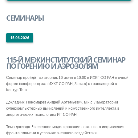
СТРУКТУРА
СЕМИНАРЫ
НАУКА
ОБРАЗОВАНИЕ
ВНУТРЕННИЙ САЙТ
15.06.2026
115-Й МЕЖИНСТИТУТСКИЙ СЕМИНАР
ПО ГОРЕНИЮ И АЭРОЗОЛЯМ
Семинар пройдёт во вторник 16 июня в 10:00 в ИХКГ СО РАН в очной
форме (конференц-зал ИХКГ СО РАН, 3 этаж) с трансляцией в
Контур.Толк.
Докладчик: Пономарев Андрей Артемьевич, м.н.с. Лаборатории
суперкомпьютерных вычислений и искусственного интеллекта в
энергетических технологиях ИТ СО РАН
Тема доклада: Численное моделирование локального искривления
фронта пламени в условиях внешнего воздействия.