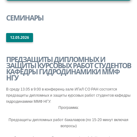
СТРУКТУРА
СЕМИНАРЫ
НАУКА
ОБРАЗОВАНИЕ
ВНУТРЕННИЙ САЙТ
12.05.2026
ПРЕДЗАЩИТЫ ДИПЛОМНЫХ И
ЗАЩИТЫ КУРСОВЫХ РАБОТ СТУДЕНТОВ
КАФЕДРЫ ГИДРОДИНАМИКИ ММФ
НГУ
В среду 13.05 в 9:00 в конференц-зале ИГиЛ СО РАН состоятся
предзащиты дипломных и защиты курсовых работ студентов кафедры
гидродинамики ММФ НГУ.
Программа:
Предзащиты дипломных работ бакалавров (по 15-20 минут включая
вопросы)