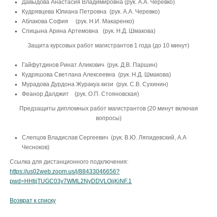
Давыдова Анастасия Владимировна (рук. А.А. Черевко)
Кудрявцева Юлиана Петровна (рук. А.А. Черевко)
Аблакова София (рук. Н.И. Макаренко)
Спицына Арина Артемовна (рук. Н.Д. Шмакова)
Защита курсовых работ магистрантов 1 года (до 10 минут)
Гайфутдинов Ринат Аликович (рук. Д.В. Паршин)
Кудряшова Светлана Алексеевна (рук. Н.Д. Шмакова)
Мурадова Дурдона Журакуа кизи (рук. С.В. Сухинин)
Феанор Далджит (рук. О.П. Стояновская)
Предзащиты дипломных работ магистрантов (20 минут включая
вопросы)
Слепцов Владислав Сергеевич (рук. В.Ю. Ляпидевский, А.А
Чесноков)
Ссылка для дистанционного подключения:
https://us02web.zoom.us/j/88433046656?
pwd=HHtjjTUGC03y7WML2NyDDVLOijKiNF.1
Возврат к списку